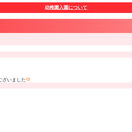
幼稚園入園について
ございました
💛