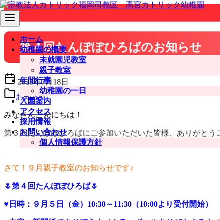
コ
ン
テ
ン
ホーム
第４回たんぽぽひろばのお知らせ
ツ
幼稚園の概要
へ
未就園児教室
移
親子教室
動
年間行事
2025年7月18日
幼稚園の一日
お知らせ
入園案内
アクセス
みなさんこんにちは！
採用情報
お問い合わせ
第３回たんぽぽひろばにご参加いただいた皆様、ありがとう
個人情報保護方針
さて！９月親子教室のお知らせです♪
🌷
第４回たんぽぽひろば
🌷
♥
日時：９月５
日（金）
10:30
～
11:30
（10
:00
より受付開始）