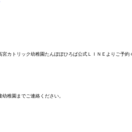
）
高宮カトリック幼稚園たんぽぽひろば公式ＬＩＮＥよりご予約
接幼稚園までご連絡ください。