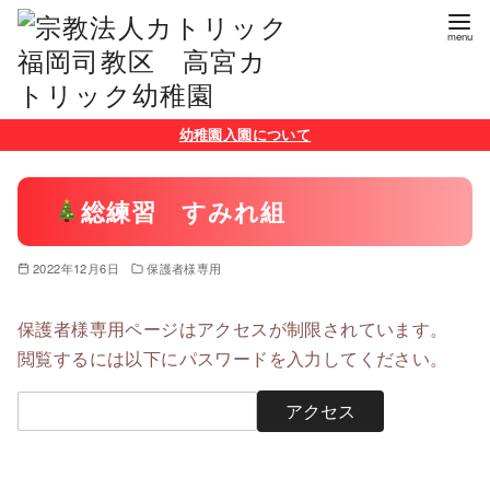
コ
幼稚園入園について
ン
テ
総練習 すみれ組
ン
ツ
2022年12月6日
保護者様専用
へ
移
保護者様専用ページはアクセスが制限されています。
動
閲覧するには以下にパスワードを入力してください。