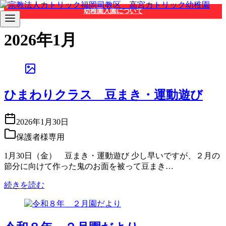
コ
幼稚園入園について
ン
テ
2026年1月
ン
ツ
へ
移
動
ひまわりクラス 豆まき・運動遊び
2026年1月30日
保護者様専用
1月30日（金） 豆まき・運動遊び 少し早いですが、２月の
節分に向けて作った鬼のお面を被って豆まき…
続きを読む