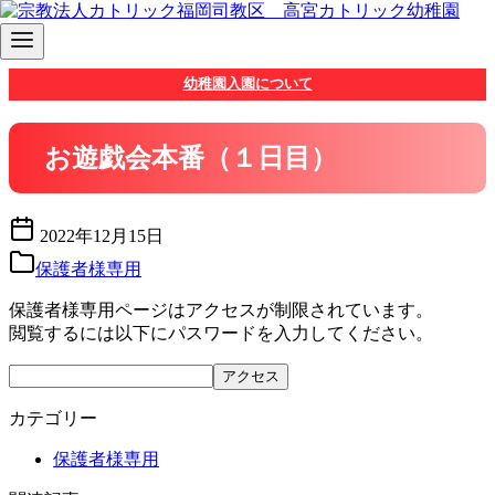
コ
幼稚園入園について
ン
テ
ン
お遊戯会本番（１日目）
ツ
へ
移
2022年12月15日
動
保護者様専用
保護者様専用ページはアクセスが制限されています。
閲覧するには以下にパスワードを入力してください。
カテゴリー
保護者様専用