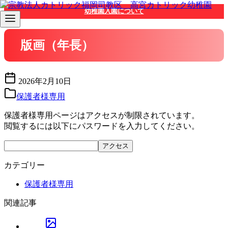
コ
幼稚園入園について
ン
テ
ン
版画（年長）
ツ
へ
移
2026年2月10日
動
保護者様専用
保護者様専用ページはアクセスが制限されています。
閲覧するには以下にパスワードを入力してください。
カテゴリー
保護者様専用
関連記事