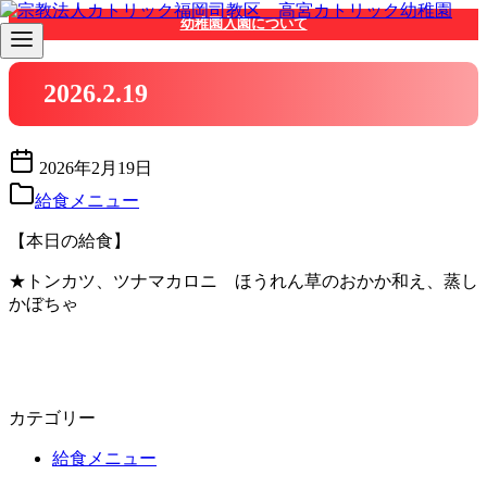
コ
幼稚園入園について
ン
テ
ン
2026.2.19
ツ
へ
移
2026年2月19日
動
給食メニュー
【本日の給食】
★トンカツ、ツナマカロニ ほうれん草のおかか和え、蒸し
かぼちゃ
カテゴリー
給食メニュー